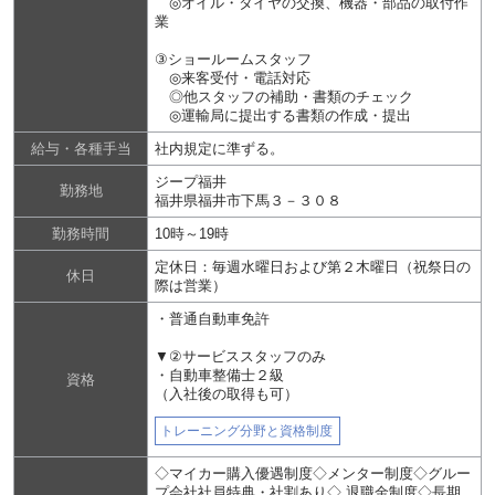
◎オイル・タイヤの交換、機器・部品の取付作
業
③ショールームスタッフ
◎来客受付・電話対応
◎他スタッフの補助・書類のチェック
◎運輸局に提出する書類の作成・提出
給与・各種手当
社内規定に準ずる。
ジープ福井
勤務地
福井県福井市下馬３－３０８
勤務時間
10時～19時
定休日：毎週水曜日および第２木曜日（祝祭日の
休日
際は営業）
・普通自動車免許
▼②サービススタッフのみ
・自動車整備士２級
資格
（入社後の取得も可）
トレーニング分野と資格制度
◇マイカー購入優遇制度◇メンター制度◇グルー
プ会社社員特典・社割あり◇ 退職金制度◇長期