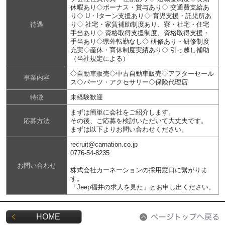
休暇あり◇ボーナス・賞与あり◇ 交通費支給あ
り◇ U・Iターン支援あり◇ 育児支援・託児所あ
待遇
り◇ 社宅・家賃補助制度あり、寮・社宅・住宅
手当あり◇ 資格取得支援制度、資格取得支援・
手当あり◇県外転勤なし◇ 研修あり・研修制度
充実◇産休・育休制度実績あり◇ 引っ越し補助
（当社規定による）
◇自動車販売◇中古自動車販売◇アフターセール
事業内容
ス◇パーツ・アクセサリー◇保険代理店
特徴
未経験歓迎
まずは簡単に会社をご紹介します。
応募方法
その後、ご応募を検討いただいて大丈夫です。
まずは以下よりお問い合わせください。
recruit@carnation.co.jp
0776-54-8235
お問い合わせ
株式会社カーネーションの採用窓口に繋がりま
す。
「Jeep福井の求人を見た」とお申し出ください。
HOME